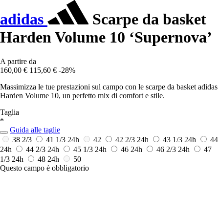
adidas
Scarpe da basket
Harden Volume 10 ‘Supernova’
A partire da
160,00 €
115,60 €
-28%
Massimizza le tue prestazioni sul campo con le scarpe da basket adidas
Harden Volume 10, un perfetto mix di comfort e stile.
Taglia
*
Guida alle taglie
38 2/3
41 1/3
24h
42
42 2/3
24h
43 1/3
24h
44
24h
44 2/3
24h
45 1/3
24h
46
24h
46 2/3
24h
47
1/3
24h
48
24h
50
Questo campo è obbligatorio