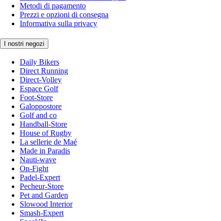
Metodi di pagamento
Prezzi e opzioni di consegna
Informativa sulla privacy
I nostri negozi
Daily Bikers
Direct Running
Direct-Volley
Espace Golf
Foot-Store
Galoppostore
Golf and co
Handball-Store
House of Rugby
La sellerie de Maé
Made in Paradis
Nauti-wave
On-Fight
Padel-Expert
Pecheur-Store
Pet and Garden
Slowood Interior
Smash-Expert