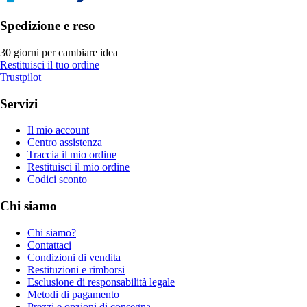
Spedizione e reso
30 giorni per cambiare idea
Restituisci il tuo ordine
Trustpilot
Servizi
Il mio account
Centro assistenza
Traccia il mio ordine
Restituisci il mio ordine
Codici sconto
Chi siamo
Chi siamo?
Contattaci
Condizioni di vendita
Restituzioni e rimborsi
Esclusione di responsabilità legale
Metodi di pagamento
Prezzi e opzioni di consegna