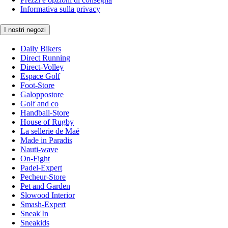
Informativa sulla privacy
I nostri negozi
Daily Bikers
Direct Running
Direct-Volley
Espace Golf
Foot-Store
Galoppostore
Golf and co
Handball-Store
House of Rugby
La sellerie de Maé
Made in Paradis
Nauti-wave
On-Fight
Padel-Expert
Pecheur-Store
Pet and Garden
Slowood Interior
Smash-Expert
Sneak'In
Sneakids