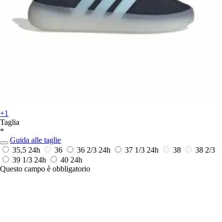
+1
Taglia
*
Guida alle taglie
35,5
24h
36
36 2/3
24h
37 1/3
24h
38
38 2/3
39 1/3
24h
40
24h
Questo campo è obbligatorio