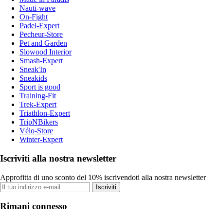
Nauti-wave
On-Fight
Padel-Expert
Pecheur-Store
Pet and Garden
Slowood Interior
Smash-Expert
Sneak'In
Sneakids
Sport is good
Training-Fit
Trek-Expert
Triathlon-Expert
TripNBikers
Vélo-Store
Winter-Expert
Iscriviti alla nostra newsletter
Approfitta di uno sconto del 10% iscrivendoti alla nostra newsletter
Iscriviti
Rimani connesso