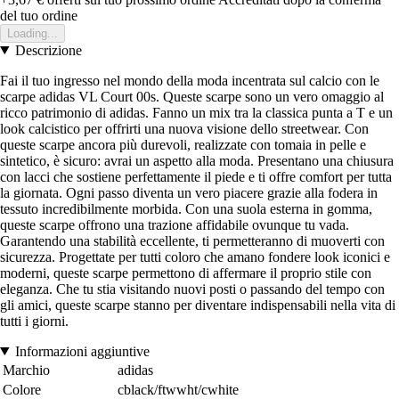
del tuo ordine
Loading...
Descrizione
Fai il tuo ingresso nel mondo della moda incentrata sul calcio con le
scarpe adidas VL Court 00s. Queste scarpe sono un vero omaggio al
ricco patrimonio di adidas. Fanno un mix tra la classica punta a T e un
look calcistico per offrirti una nuova visione dello streetwear. Con
queste scarpe ancora più durevoli, realizzate con tomaia in pelle e
sintetico, è sicuro: avrai un aspetto alla moda. Presentano una chiusura
con lacci che sostiene perfettamente il piede e ti offre comfort per tutta
la giornata. Ogni passo diventa un vero piacere grazie alla fodera in
tessuto incredibilmente morbida. Con una suola esterna in gomma,
queste scarpe offrono una trazione affidabile ovunque tu vada.
Garantendo una stabilità eccellente, ti permetteranno di muoverti con
sicurezza. Progettate per tutti coloro che amano fondere look iconici e
moderni, queste scarpe permettono di affermare il proprio stile con
eleganza. Che tu stia visitando nuovi posti o passando del tempo con
gli amici, queste scarpe stanno per diventare indispensabili nella vita di
tutti i giorni.
Informazioni aggiuntive
Marchio
adidas
Colore
cblack/ftwwht/cwhite