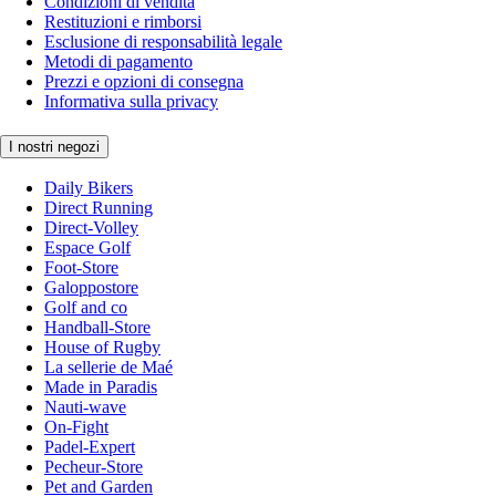
Condizioni di vendita
Restituzioni e rimborsi
Esclusione di responsabilità legale
Metodi di pagamento
Prezzi e opzioni di consegna
Informativa sulla privacy
I nostri negozi
Daily Bikers
Direct Running
Direct-Volley
Espace Golf
Foot-Store
Galoppostore
Golf and co
Handball-Store
House of Rugby
La sellerie de Maé
Made in Paradis
Nauti-wave
On-Fight
Padel-Expert
Pecheur-Store
Pet and Garden