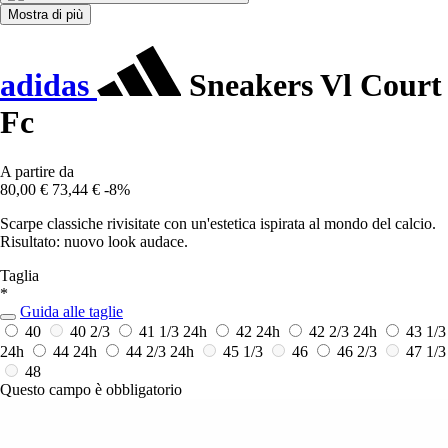
Mostra di più
adidas
Sneakers Vl Court
Fc
A partire da
80,00 €
73,44 €
-8%
Scarpe classiche rivisitate con un'estetica ispirata al mondo del calcio.
Risultato: nuovo look audace.
Taglia
*
Guida alle taglie
40
40 2/3
41 1/3
24h
42
24h
42 2/3
24h
43 1/3
24h
44
24h
44 2/3
24h
45 1/3
46
46 2/3
47 1/3
48
Questo campo è obbligatorio