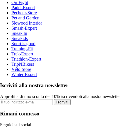
On-Fight
Padel-Expert
Pecheur-Store
Pet and Garden
Slowood Interior
Smash-Expert
Sneak'In
Sneakids
Sport is good
Training-Fit
Trek-Expert
Triathlon-Expert
TripNBikers
Vélo-Store
Winter-Expert
Iscriviti alla nostra newsletter
Approfitta di uno sconto del 10% iscrivendoti alla nostra newsletter
Iscriviti
Rimani connesso
Seguici sui social