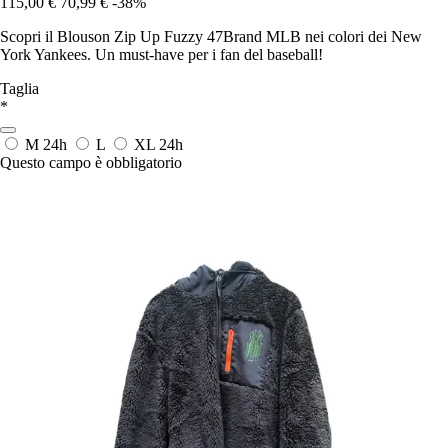
115,00 €
70,99 €
-38%
Scopri il Blouson Zip Up Fuzzy 47Brand MLB nei colori dei New
York Yankees. Un must-have per i fan del baseball!
Taglia
*
M
24h
L
XL
24h
Questo campo è obbligatorio