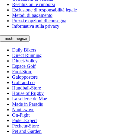
Restituzioni e rimborsi
Esclusione di responsabilità legale
Metodi di pagamento
Prezzi e opzioni di consegna
Informativa sulla privacy
I nostri negozi
Daily Bikers
Direct Running
Direct-Volley
Espace Golf
Foot-Store
Galoppostore
Golf and co
Handball-Store
House of Rugby
La sellerie de Maé
Made in Paradis
Nauti-wave
On-Fight
Padel-Expert
Pecheur-Store
Pet and Garden