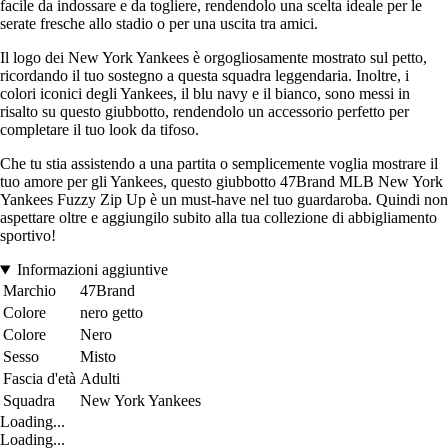
facile da indossare e da togliere, rendendolo una scelta ideale per le
serate fresche allo stadio o per una uscita tra amici.
Il logo dei New York Yankees è orgogliosamente mostrato sul petto,
ricordando il tuo sostegno a questa squadra leggendaria. Inoltre, i
colori iconici degli Yankees, il blu navy e il bianco, sono messi in
risalto su questo giubbotto, rendendolo un accessorio perfetto per
completare il tuo look da tifoso.
Che tu stia assistendo a una partita o semplicemente voglia mostrare il
tuo amore per gli Yankees, questo giubbotto 47Brand MLB New York
Yankees Fuzzy Zip Up è un must-have nel tuo guardaroba. Quindi non
aspettare oltre e aggiungilo subito alla tua collezione di abbigliamento
sportivo!
Informazioni aggiuntive
Marchio
47Brand
Colore
nero getto
Colore
Nero
Sesso
Misto
Fascia d'età
Adulti
Squadra
New York Yankees
Loading...
Loading...