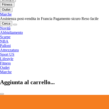
Fitness
Outlet
Marche
Assistenza post-vendita in Francia
Pagamento sicuro
Reso facile
Cerca
Novità
Abbigliamento
Scarpe
NBA
Palloni
Attrezzatura
Sport US
Lifestyle
Fitness
Outlet
Marche
Aggiunta al carrello...