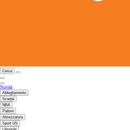
Cerca
Novità
Abbigliamento
Scarpe
NBA
Palloni
Attrezzatura
Sport US
Lifestyle