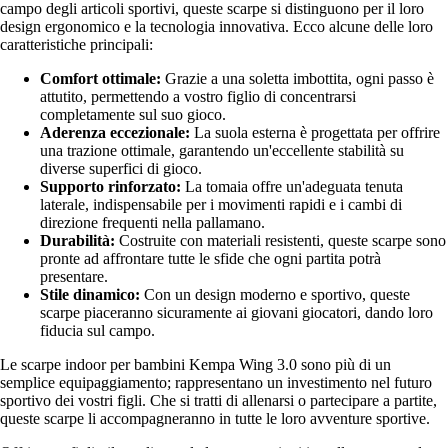
campo degli articoli sportivi, queste scarpe si distinguono per il loro
design ergonomico e la tecnologia innovativa. Ecco alcune delle loro
caratteristiche principali:
Comfort ottimale:
Grazie a una soletta imbottita, ogni passo è
attutito, permettendo a vostro figlio di concentrarsi
completamente sul suo gioco.
Aderenza eccezionale:
La suola esterna è progettata per offrire
una trazione ottimale, garantendo un'eccellente stabilità su
diverse superfici di gioco.
Supporto rinforzato:
La tomaia offre un'adeguata tenuta
laterale, indispensabile per i movimenti rapidi e i cambi di
direzione frequenti nella pallamano.
Durabilità:
Costruite con materiali resistenti, queste scarpe sono
pronte ad affrontare tutte le sfide che ogni partita potrà
presentare.
Stile dinamico:
Con un design moderno e sportivo, queste
scarpe piaceranno sicuramente ai giovani giocatori, dando loro
fiducia sul campo.
Le scarpe indoor per bambini Kempa Wing 3.0 sono più di un
semplice equipaggiamento; rappresentano un investimento nel futuro
sportivo dei vostri figli. Che si tratti di allenarsi o partecipare a partite,
queste scarpe li accompagneranno in tutte le loro avventure sportive.