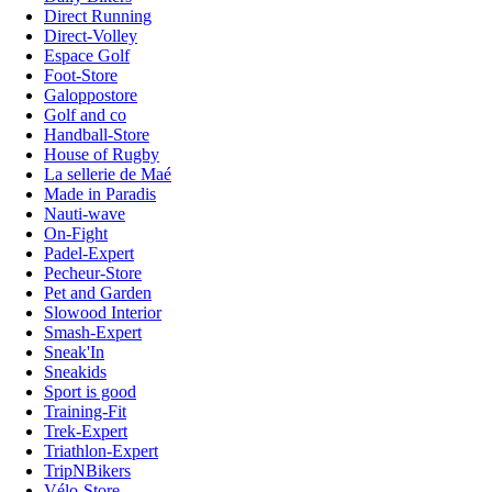
Direct Running
Direct-Volley
Espace Golf
Foot-Store
Galoppostore
Golf and co
Handball-Store
House of Rugby
La sellerie de Maé
Made in Paradis
Nauti-wave
On-Fight
Padel-Expert
Pecheur-Store
Pet and Garden
Slowood Interior
Smash-Expert
Sneak'In
Sneakids
Sport is good
Training-Fit
Trek-Expert
Triathlon-Expert
TripNBikers
Vélo-Store