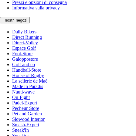
Prezzi e opzioni di consegna
Informativa sulla privacy
I nostri negozi
Daily Bikers
Direct Running
Direct-Volley
Espace Golf
Foot-Store
Galoppostore
Golf and co
Handball-Store
House of Rugby
La sellerie de Maé
Made in Paradis
Nauti-wave
On-Fight
Padel-Expert
Pecheur-Store
Pet and Garden
Slowood Interior
Smash-Expert
Sneak'In
Sneakids