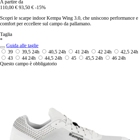
A partire da
110,00 €
93,50 €
-15%
Scopri le scarpe indoor Kempa Wing 3.0, che uniscono performance e
comfort per eccellere sul campo da pallamano.
Taglia
*
Guida alle taglie
39
39,5
24h
40,5
24h
41
24h
42
24h
42,5
24h
43
44
24h
44,5
24h
45
45,5
24h
46
24h
Questo campo è obbligatorio