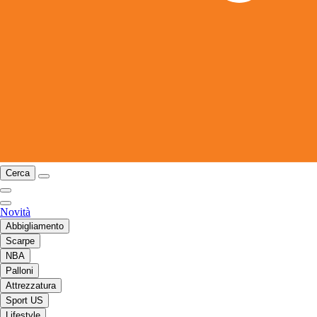
Cerca
Novità
Abbigliamento
Scarpe
NBA
Palloni
Attrezzatura
Sport US
Lifestyle