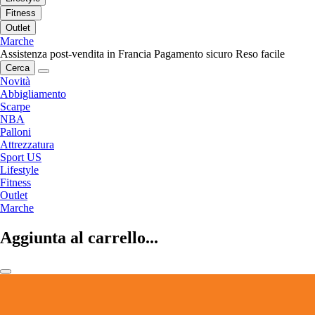
Fitness
Outlet
Marche
Assistenza post-vendita in Francia
Pagamento sicuro
Reso facile
Cerca
Novità
Abbigliamento
Scarpe
NBA
Palloni
Attrezzatura
Sport US
Lifestyle
Fitness
Outlet
Marche
Aggiunta al carrello...