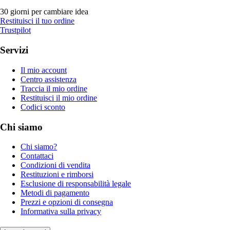
30 giorni per cambiare idea
Restituisci il tuo ordine
Trustpilot
Servizi
Il mio account
Centro assistenza
Traccia il mio ordine
Restituisci il mio ordine
Codici sconto
Chi siamo
Chi siamo?
Contattaci
Condizioni di vendita
Restituzioni e rimborsi
Esclusione di responsabilità legale
Metodi di pagamento
Prezzi e opzioni di consegna
Informativa sulla privacy