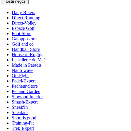
I nostri negozi
Daily Bikers
Direct Running
Direct-Volley
Espace Golf
Foot-Store
Galoppostore
Golf and co
Handball-Store
House of Rugby
La sellerie de Maé
Made in Paradis
Nauti-wave
On-Fight
Padel-Expert
Pecheur-Store
Pet and Garden
Slowood Interior
Smash-Expert
Sneak'In
Sneakids
Sport is good
Training-Fit
Trek-Expert