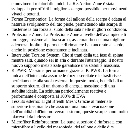
e movimenti rotatori dinamici. La Re-Action Zone è stata
sviluppata per offrirti il miglior sostegno possibile per movimenti
vivaci e potenti.
Forma Ergonomica: La forma del tallone della scarpa è adatta al
naturale svolgimento del tuo piede, permettendo alla scarpa di
trasferire la tua forza al suolo della sala nelle migliori condizioni.
Protezione Zone: La Protezione Zone a livello dell'avampiede ti
protegge, insieme alla tua scarpa, assicurando così una migliore
aderenza. Inoltre, ti permette di rimanere ben ancorato al suolo,
anche in posizione estremamente inclinata.
Intersuola: Torsion System: Che si tratti della tua fase di spinta
mentre salti, quando sei in aria o durante l'atterraggio, il nostro
nuovo supporto metatarsale garantisce una stabilità massima.
K-PWR: Massima performance grazie al K-PWR. La forma
unica dell'intersuola assorbe le forze esercitate e le trasferisce
perfettamente alla suola esterna. In questo modo, benefici di un
supporto sicuro, di un ritorno di energia massimo e di una
stabilità ideale. La schiuma particolarmente reattiva e
performante è composta al 100% di EVA.
Tessuto esterno: Light Breath-Mesh: Grazie al materiale
superiore traspirante che assicura una buona evacuazione
dell'umidità dall'interno verso l'esterno, queste scarpe sono molto
piacevoli da indossare.
Microfiber Reinforcement: La parte superiore è rinforzata con
microfibre a livello del mesopiede, del tallone e delle dita,