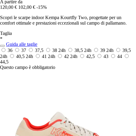
A partire da
120,00 €
102,00 €
-15%
Scopri le scarpe indoor Kempa Kourtfly Two, progettate per un
comfort ottimale e prestazioni eccezionali sul campo di pallamano.
Taglia
*
Guida alle taglie
36
37
37,5
38
24h
38,5
24h
39
24h
39,5
24h
40,5
24h
41
24h
42
24h
42,5
43
44
44,5
Questo campo è obbligatorio