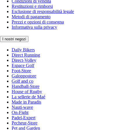
Condizioni di vendita
Restituzioni e rimborsi
Esclusione di responsabilità legale
Metodi di pagamento
Prezzi e opzioni di consegna
Informativa sulla privacy
I nostri negozi
Daily Bikers
Direct Running
Direct-Volley
Espace Golf
Foot-Store
Galoppostore
Golf and co
Handball-Store
House of Rugby
La sellerie de Maé
Made in Paradis
Nauti-wave
On-Fight
Padel-Expert
Pecheur-Store
Pet and Garden