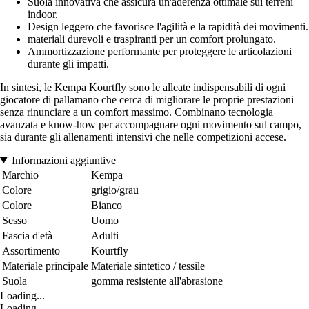
Suola innovativa che assicura un'aderenza ottimale sui terreni
indoor.
Design leggero che favorisce l'agilità e la rapidità dei movimenti.
materiali durevoli e traspiranti per un comfort prolungato.
Ammortizzazione performante per proteggere le articolazioni
durante gli impatti.
In sintesi, le Kempa Kourtfly sono le alleate indispensabili di ogni
giocatore di pallamano che cerca di migliorare le proprie prestazioni
senza rinunciare a un comfort massimo. Combinano tecnologia
avanzata e know-how per accompagnare ogni movimento sul campo,
sia durante gli allenamenti intensivi che nelle competizioni accese.
Informazioni aggiuntive
Marchio
Kempa
Colore
grigio/grau
Colore
Bianco
Sesso
Uomo
Fascia d'età
Adulti
Assortimento
Kourtfly
Materiale principale
Materiale sintetico / tessile
Suola
gomma resistente all'abrasione
Loading...
Loading...