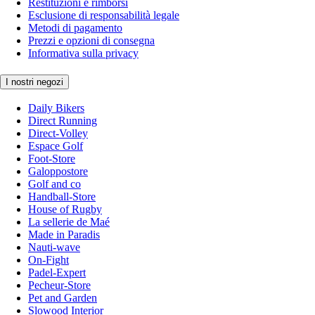
Restituzioni e rimborsi
Esclusione di responsabilità legale
Metodi di pagamento
Prezzi e opzioni di consegna
Informativa sulla privacy
I nostri negozi
Daily Bikers
Direct Running
Direct-Volley
Espace Golf
Foot-Store
Galoppostore
Golf and co
Handball-Store
House of Rugby
La sellerie de Maé
Made in Paradis
Nauti-wave
On-Fight
Padel-Expert
Pecheur-Store
Pet and Garden
Slowood Interior