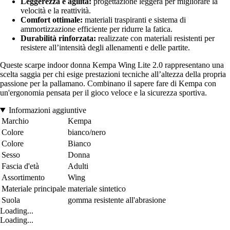
Leggerezza e agilità:
progettazione leggera per migliorare la
velocità e la reattività.
Comfort ottimale:
materiali traspiranti e sistema di
ammortizzazione efficiente per ridurre la fatica.
Durabilità rinforzata:
realizzate con materiali resistenti per
resistere all’intensità degli allenamenti e delle partite.
Queste scarpe indoor donna Kempa Wing Lite 2.0 rappresentano una
scelta saggia per chi esige prestazioni tecniche all’altezza della propria
passione per la pallamano. Combinano il sapere fare di Kempa con
un'ergonomia pensata per il gioco veloce e la sicurezza sportiva.
Informazioni aggiuntive
Marchio
Kempa
Colore
bianco/nero
Colore
Bianco
Sesso
Donna
Fascia d'età
Adulti
Assortimento
Wing
Materiale principale
materiale sintetico
Suola
gomma resistente all'abrasione
Loading...
Loading...