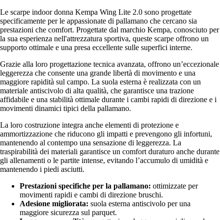
Le scarpe indoor donna Kempa Wing Lite 2.0 sono progettate
specificamente per le appassionate di pallamano che cercano sia
prestazioni che comfort. Progettate dal marchio Kempa, conosciuto per
la sua esperienza nell'attrezzatura sportiva, queste scarpe offrono un
supporto ottimale e una presa eccellente sulle superfici interne.
Grazie alla loro progettazione tecnica avanzata, offrono un’eccezionale
leggerezza che consente una grande libertà di movimento e una
maggiore rapidità sul campo. La suola esterna è realizzata con un
materiale antiscivolo di alta qualità, che garantisce una trazione
affidabile e una stabilità ottimale durante i cambi rapidi di direzione e i
movimenti dinamici tipici della pallamano.
La loro costruzione integra anche elementi di protezione e
ammortizzazione che riducono gli impatti e prevengono gli infortuni,
mantenendo al contempo una sensazione di leggerezza. La
traspirabilità dei materiali garantisce un comfort duraturo anche durante
gli allenamenti o le partite intense, evitando l’accumulo di umidità e
mantenendo i piedi asciutti.
Prestazioni specifiche per la pallamano:
ottimizzate per
movimenti rapidi e cambi di direzione bruschi.
Adesione migliorata:
suola esterna antiscivolo per una
maggiore sicurezza sul parquet.