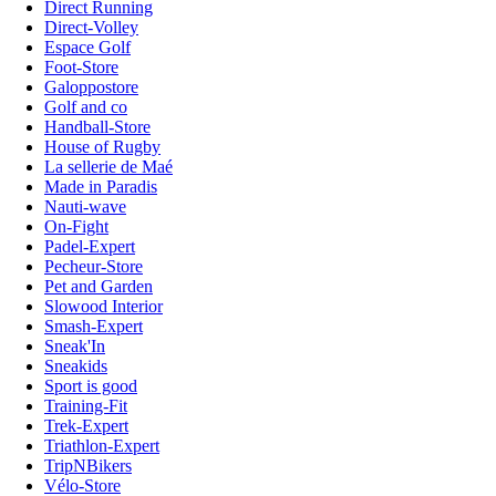
Direct Running
Direct-Volley
Espace Golf
Foot-Store
Galoppostore
Golf and co
Handball-Store
House of Rugby
La sellerie de Maé
Made in Paradis
Nauti-wave
On-Fight
Padel-Expert
Pecheur-Store
Pet and Garden
Slowood Interior
Smash-Expert
Sneak'In
Sneakids
Sport is good
Training-Fit
Trek-Expert
Triathlon-Expert
TripNBikers
Vélo-Store