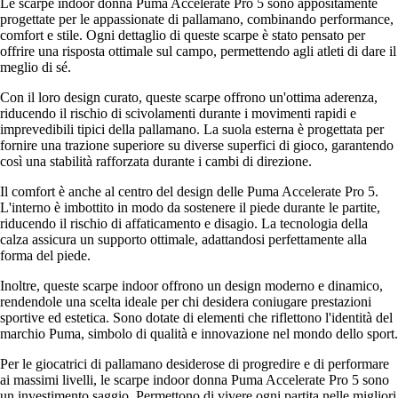
Le scarpe indoor donna Puma Accelerate Pro 5 sono appositamente
progettate per le appassionate di pallamano, combinando performance,
comfort e stile. Ogni dettaglio di queste scarpe è stato pensato per
offrire una risposta ottimale sul campo, permettendo agli atleti di dare il
meglio di sé.
Con il loro design curato, queste scarpe offrono un'ottima aderenza,
riducendo il rischio di scivolamenti durante i movimenti rapidi e
imprevedibili tipici della pallamano. La suola esterna è progettata per
fornire una trazione superiore su diverse superfici di gioco, garantendo
così una stabilità rafforzata durante i cambi di direzione.
Il comfort è anche al centro del design delle Puma Accelerate Pro 5.
L'interno è imbottito in modo da sostenere il piede durante le partite,
riducendo il rischio di affaticamento e disagio. La tecnologia della
calza assicura un supporto ottimale, adattandosi perfettamente alla
forma del piede.
Inoltre, queste scarpe indoor offrono un design moderno e dinamico,
rendendole una scelta ideale per chi desidera coniugare prestazioni
sportive ed estetica. Sono dotate di elementi che riflettono l'identità del
marchio Puma, simbolo di qualità e innovazione nel mondo dello sport.
Per le giocatrici di pallamano desiderose di progredire e di performare
ai massimi livelli, le scarpe indoor donna Puma Accelerate Pro 5 sono
un investimento saggio. Permettono di vivere ogni partita nelle migliori