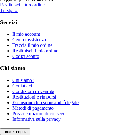
Restituisci il tuo ordine
Trustpilot
Servizi
Il mio account
Centro assistenza
Traccia il mio ordine
Restituisci il mio ordine
Codici sconto
Chi siamo
Chi siamo?
Contattaci
Condizioni di vendita
Restituzioni e rimborsi
Esclusione di responsabilità legale
Metodi di pagamento
Prezzi e opzioni di consegna
Informativa sulla privacy
I nostri negozi