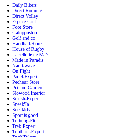
Daily Bikers
Direct Running
Direct-Volley
Espace Golf
Foot-Store
Galoppostore
Golf and co
Handball-Store
House of Rugby
La sellerie de Maé
Made in Paradis
Nauti-wave
On-Fight
Padel-Expert
Pecheur-Store
Pet and Garden
Slowood Interior
Smash-Expert
Sneak'In
Sneakids
Sport is good
Training-Fit
Trek-Expert
Triathlon-Expert