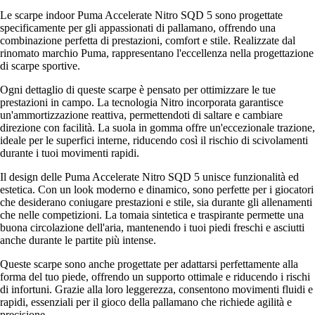
Le scarpe indoor Puma Accelerate Nitro SQD 5 sono progettate
specificamente per gli appassionati di pallamano, offrendo una
combinazione perfetta di prestazioni, comfort e stile. Realizzate dal
rinomato marchio Puma, rappresentano l'eccellenza nella progettazione
di scarpe sportive.
Ogni dettaglio di queste scarpe è pensato per ottimizzare le tue
prestazioni in campo. La tecnologia Nitro incorporata garantisce
un'ammortizzazione reattiva, permettendoti di saltare e cambiare
direzione con facilità. La suola in gomma offre un'eccezionale trazione,
ideale per le superfici interne, riducendo così il rischio di scivolamenti
durante i tuoi movimenti rapidi.
Il design delle Puma Accelerate Nitro SQD 5 unisce funzionalità ed
estetica. Con un look moderno e dinamico, sono perfette per i giocatori
che desiderano coniugare prestazioni e stile, sia durante gli allenamenti
che nelle competizioni. La tomaia sintetica e traspirante permette una
buona circolazione dell'aria, mantenendo i tuoi piedi freschi e asciutti
anche durante le partite più intense.
Queste scarpe sono anche progettate per adattarsi perfettamente alla
forma del tuo piede, offrendo un supporto ottimale e riducendo i rischi
di infortuni. Grazie alla loro leggerezza, consentono movimenti fluidi e
rapidi, essenziali per il gioco della pallamano che richiede agilità e
precisione.