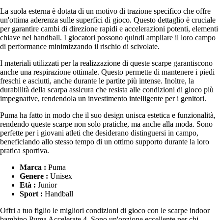
La suola esterna è dotata di un motivo di trazione specifico che offre
un'ottima aderenza sulle superfici di gioco. Questo dettaglio è cruciale
per garantire cambi di direzione rapidi e accelerazioni potenti, elementi
chiave nel handball. I giocatori possono quindi ampliare il loro campo
di performance minimizzando il rischio di scivolate.
I materiali utilizzati per la realizzazione di queste scarpe garantiscono
anche una respirazione ottimale. Questo permette di mantenere i piedi
freschi e asciutti, anche durante le partite più intense. Inoltre, la
durabilità della scarpa assicura che resista alle condizioni di gioco più
impegnative, rendendola un investimento intelligente per i genitori.
Puma ha fatto in modo che il suo design unisca estetica e funzionalità,
rendendo queste scarpe non solo pratiche, ma anche alla moda. Sono
perfette per i giovani atleti che desiderano distinguersi in campo,
beneficiando allo stesso tempo di un ottimo supporto durante la loro
pratica sportiva.
Marca :
Puma
Genere :
Unisex
Età :
Junior
Sport :
Handball
Offri a tuo figlio le migliori condizioni di gioco con le scarpe indoor
bambino Puma Accelerate 4. Sono un'opzione eccellente per chi