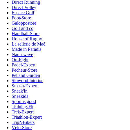
Direct Running
Direct-Volley
Espace Golf
Foot-Store
Galoppostore
Golf and co
Handball-Store
House of Rugby
La sellerie de Maé
Made in Paradis
Nauti-wave
On-Fight
Padel-Expert
Pecheur-Store
Pet and Garden
Slowood Interior
Smash-Expert
Sneak'In
Sneakids
Sport is good
Training-Fit
Trek-Expert
Triathlon-Expert
TripNBikers
Vélo-Store