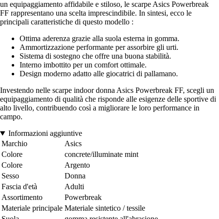
un equipaggiamento affidabile e stiloso, le scarpe Asics Powerbreak
FF rappresentano una scelta imprescindibile. In sintesi, ecco le
principali caratteristiche di questo modello :
Ottima aderenza grazie alla suola esterna in gomma.
Ammortizzazione performante per assorbire gli urti.
Sistema di sostegno che offre una buona stabilità.
Interno imbottito per un comfort ottimale.
Design moderno adatto alle giocatrici di pallamano.
Investendo nelle scarpe indoor donna Asics Powerbreak FF, scegli un
equipaggiamento di qualità che risponde alle esigenze delle sportive di
alto livello, contribuendo così a migliorare le loro performance in
campo.
Informazioni aggiuntive
Marchio
Asics
Colore
concrete/illuminate mint
Colore
Argento
Sesso
Donna
Fascia d'età
Adulti
Assortimento
Powerbreak
Materiale principale
Materiale sintetico / tessile
Suola
gomma resistente all'abrasione