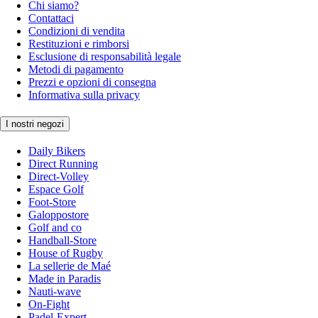
Chi siamo?
Contattaci
Condizioni di vendita
Restituzioni e rimborsi
Esclusione di responsabilità legale
Metodi di pagamento
Prezzi e opzioni di consegna
Informativa sulla privacy
I nostri negozi
Daily Bikers
Direct Running
Direct-Volley
Espace Golf
Foot-Store
Galoppostore
Golf and co
Handball-Store
House of Rugby
La sellerie de Maé
Made in Paradis
Nauti-wave
On-Fight
Padel-Expert