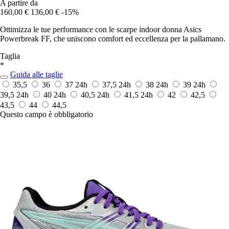
A partire da
160,00 €
136,00 €
-15%
Ottimizza le tue performance con le scarpe indoor donna Asics
Powerbreak FF, che uniscono comfort ed eccellenza per la pallamano.
Taglia
*
Guida alle taglie
35,5
36
37
24h
37,5
24h
38
24h
39
24h
39,5
24h
40
24h
40,5
24h
41,5
24h
42
42,5
43,5
44
44,5
Questo campo è obbligatorio