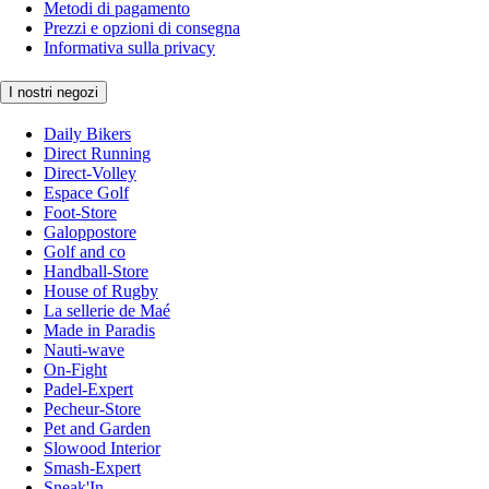
Metodi di pagamento
Prezzi e opzioni di consegna
Informativa sulla privacy
I nostri negozi
Daily Bikers
Direct Running
Direct-Volley
Espace Golf
Foot-Store
Galoppostore
Golf and co
Handball-Store
House of Rugby
La sellerie de Maé
Made in Paradis
Nauti-wave
On-Fight
Padel-Expert
Pecheur-Store
Pet and Garden
Slowood Interior
Smash-Expert
Sneak'In