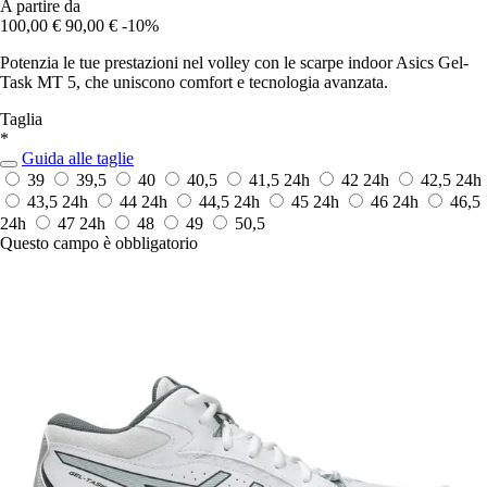
A partire da
100,00 €
90,00 €
-10%
Potenzia le tue prestazioni nel volley con le scarpe indoor Asics Gel-
Task MT 5, che uniscono comfort e tecnologia avanzata.
Taglia
*
Guida alle taglie
39
39,5
40
40,5
41,5
24h
42
24h
42,5
24h
43,5
24h
44
24h
44,5
24h
45
24h
46
24h
46,5
24h
47
24h
48
49
50,5
Questo campo è obbligatorio