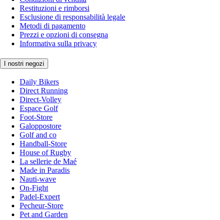
Restituzioni e rimborsi
Esclusione di responsabilità legale
Metodi di pagamento
Prezzi e opzioni di consegna
Informativa sulla privacy
I nostri negozi
Daily Bikers
Direct Running
Direct-Volley
Espace Golf
Foot-Store
Galoppostore
Golf and co
Handball-Store
House of Rugby
La sellerie de Maé
Made in Paradis
Nauti-wave
On-Fight
Padel-Expert
Pecheur-Store
Pet and Garden