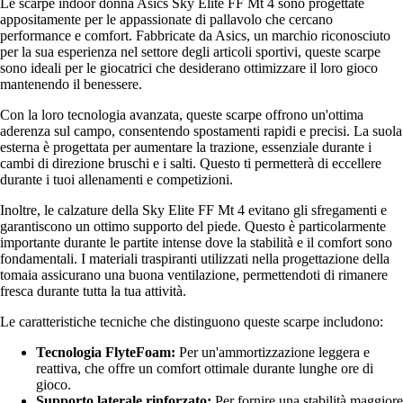
Le scarpe indoor donna Asics Sky Elite FF Mt 4 sono progettate
appositamente per le appassionate di pallavolo che cercano
performance e comfort. Fabbricate da Asics, un marchio riconosciuto
per la sua esperienza nel settore degli articoli sportivi, queste scarpe
sono ideali per le giocatrici che desiderano ottimizzare il loro gioco
mantenendo il benessere.
Con la loro tecnologia avanzata, queste scarpe offrono un'ottima
aderenza sul campo, consentendo spostamenti rapidi e precisi. La suola
esterna è progettata per aumentare la trazione, essenziale durante i
cambi di direzione bruschi e i salti. Questo ti permetterà di eccellere
durante i tuoi allenamenti e competizioni.
Inoltre, le calzature della Sky Elite FF Mt 4 evitano gli sfregamenti e
garantiscono un ottimo supporto del piede. Questo è particolarmente
importante durante le partite intense dove la stabilità e il comfort sono
fondamentali. I materiali traspiranti utilizzati nella progettazione della
tomaia assicurano una buona ventilazione, permettendoti di rimanere
fresca durante tutta la tua attività.
Le caratteristiche tecniche che distinguono queste scarpe includono:
Tecnologia FlyteFoam:
Per un'ammortizzazione leggera e
reattiva, che offre un comfort ottimale durante lunghe ore di
gioco.
Supporto laterale rinforzato:
Per fornire una stabilità maggiore