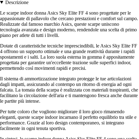
Descrizione
Le scarpe indoor donna Asics Sky Elite FF 4 sono progettate per le
appassionate di pallavolo che cercano prestazioni e comfort sul campo.
Realizzate dal famoso marchio Asics, queste scarpe uniscono
tecnologia avanzata e design moderno, rendendole una scelta di primo
piano per atlete di tutti i livelli.
Dotate di caratteristiche tecniche imprescindibili, le Asics Sky Elite FF
4 offrono un supporto ottimale e una grande reattività durante i rapidi
spostamenti e i salti. La loro suola esterna in gomma è appositamente
progettata per garantire un'eccellente trazione sulle superfici indoor,
permettendo così movimenti rapidi e precisi.
Il sistema di ammortizzazione integrato protegge le tue articolazioni
dagli impatti, assicurando al contempo un ritorno di energia ad ogni
falcata. La tomaia della scarpa è realizzata con materiali traspiranti, che
facilitano la circolazione dell'aria e ti mantengono fresca anche durante
le partite più intense.
Per tutte coloro che vogliono migliorare il loro gioco rimanendo
eleganti, queste scarpe indoor incarnano il perfetto equilibrio tra stile e
performance. Grazie al loro design contemporaneo, si integrano
facilmente in ogni tenuta sportiva.
In sintesi, le scarpe indoor donna Asics Sky Elite FF 4 sono una scelta