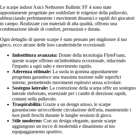
Le scarpe indoor Asics Netburner Ballistic FF 4 sono state
appositamente progettate per soddisfare le esigenze della pallavolo,
abbracciando perfettamente i movimenti dinamici e rapidi dei giocatori
in campo. Realizzate con materiali di alta qualità, offrono una
combinazione ideale di comfort, prestazioni e durata.
Ogni dettaglio di queste scarpe è stato pensato per migliorare il tuo
gioco, ecco alcune delle loro caratteristiche eccezionali:
Imbottitura avanzata:
Dotate della tecnologia FlyteFoam,
queste scarpe offrono un'imbottitura eccezionale, riducendo
l'impatto a ogni salto e movimento rapido.
Aderenza ottimale:
La suola in gomma appositamente
progettata garantisce una massima trazione sulle superfici
interne, permettendo movimenti esplosivi senza scivolare.
Sostegno laterale:
La costruzione della scarpa offre un sostegno
laterale rinforzato, essenziale per i cambi di direzione rapidi,
comuni nella pallavolo.
Traspirabilità:
Grazie a un design arioso, le scarpe
garantiscono un'eccellente circolazione dell'aria, mantenendo i
tuoi piedi freschi durante le lunghe sessioni di gioco.
Stile moderno:
Con un design elegante, queste scarpe
aggiungono un tocco di modernità e dinamismo al tuo
equipaggiamento sportivo.