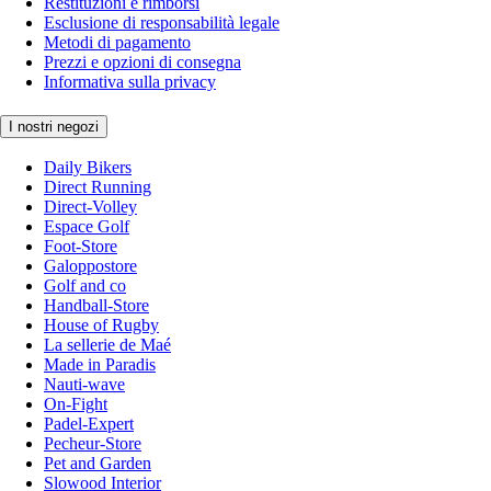
Restituzioni e rimborsi
Esclusione di responsabilità legale
Metodi di pagamento
Prezzi e opzioni di consegna
Informativa sulla privacy
I nostri negozi
Daily Bikers
Direct Running
Direct-Volley
Espace Golf
Foot-Store
Galoppostore
Golf and co
Handball-Store
House of Rugby
La sellerie de Maé
Made in Paradis
Nauti-wave
On-Fight
Padel-Expert
Pecheur-Store
Pet and Garden
Slowood Interior