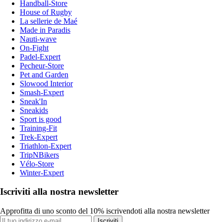
Handball-Store
House of Rugby
La sellerie de Maé
Made in Paradis
Nauti-wave
On-Fight
Padel-Expert
Pecheur-Store
Pet and Garden
Slowood Interior
Smash-Expert
Sneak'In
Sneakids
Sport is good
Training-Fit
Trek-Expert
Triathlon-Expert
TripNBikers
Vélo-Store
Winter-Expert
Iscriviti alla nostra newsletter
Approfitta di uno sconto del 10% iscrivendoti alla nostra newsletter
Iscriviti