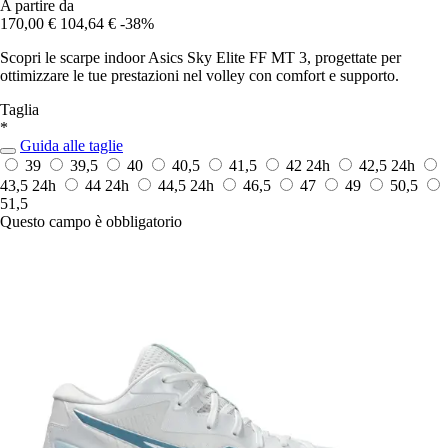
A partire da
170,00 €
104,64 €
-38%
Scopri le scarpe indoor Asics Sky Elite FF MT 3, progettate per
ottimizzare le tue prestazioni nel volley con comfort e supporto.
Taglia
*
Guida alle taglie
39
39,5
40
40,5
41,5
42
24h
42,5
24h
43,5
24h
44
24h
44,5
24h
46,5
47
49
50,5
51,5
Questo campo è obbligatorio