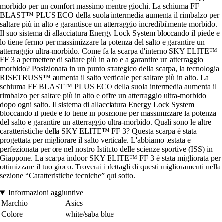
morbido per un comfort massimo mentre giochi. La schiuma FF
BLAST™ PLUS ECO della suola intermedia aumenta il rimbalzo per
saltare più in alto e garantisce un atterraggio incredibilmente morbido.
Il suo sistema di allacciatura Energy Lock System bloccando il piede e
lo tiene fermo per massimizzare la potenza del salto e garantire un
atterraggio ultra-morbido. Come fa la scarpa d'interno SKY ELITE™
FF 3 a permettere di saltare più in alto e a garantire un atterraggio
morbido? Posizionata in un punto strategico della scarpa, la tecnologia
RISETRUSS™ aumenta il salto verticale per saltare più in alto. La
schiuma FF BLAST™ PLUS ECO della suola intermedia aumenta il
rimbalzo per saltare più in alto e offre un atterraggio ultra-morbido
dopo ogni salto. Il sistema di allacciatura Energy Lock System
bloccando il piede e lo tiene in posizione per massimizzare la potenza
del salto e garantire un atterraggio ultra-morbido. Quali sono le altre
caratteristiche della SKY ELITE™ FF 3? Questa scarpa è stata
progettata per migliorare il salto verticale. L'abbiamo testata e
perfezionata per ore nel nostro Istituto delle scienze sportive (ISS) in
Giappone. La scarpa indoor SKY ELITE™ FF 3 è stata migliorata per
ottimizzare il tuo gioco. Troverai i dettagli di questi miglioramenti nella
sezione “Caratteristiche tecniche” qui sotto.
Informazioni aggiuntive
Marchio
Asics
Colore
white/saba blue