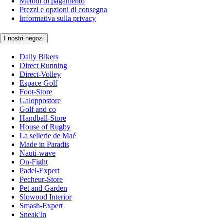
Metodi di pagamento
Prezzi e opzioni di consegna
Informativa sulla privacy
I nostri negozi
Daily Bikers
Direct Running
Direct-Volley
Espace Golf
Foot-Store
Galoppostore
Golf and co
Handball-Store
House of Rugby
La sellerie de Maé
Made in Paradis
Nauti-wave
On-Fight
Padel-Expert
Pecheur-Store
Pet and Garden
Slowood Interior
Smash-Expert
Sneak'In