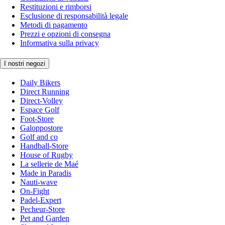
Restituzioni e rimborsi
Esclusione di responsabilità legale
Metodi di pagamento
Prezzi e opzioni di consegna
Informativa sulla privacy
I nostri negozi
Daily Bikers
Direct Running
Direct-Volley
Espace Golf
Foot-Store
Galoppostore
Golf and co
Handball-Store
House of Rugby
La sellerie de Maé
Made in Paradis
Nauti-wave
On-Fight
Padel-Expert
Pecheur-Store
Pet and Garden