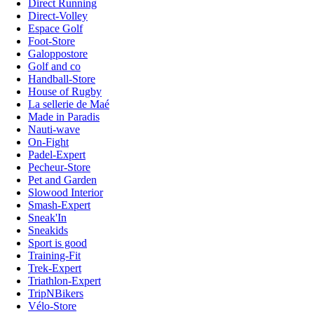
Direct Running
Direct-Volley
Espace Golf
Foot-Store
Galoppostore
Golf and co
Handball-Store
House of Rugby
La sellerie de Maé
Made in Paradis
Nauti-wave
On-Fight
Padel-Expert
Pecheur-Store
Pet and Garden
Slowood Interior
Smash-Expert
Sneak'In
Sneakids
Sport is good
Training-Fit
Trek-Expert
Triathlon-Expert
TripNBikers
Vélo-Store