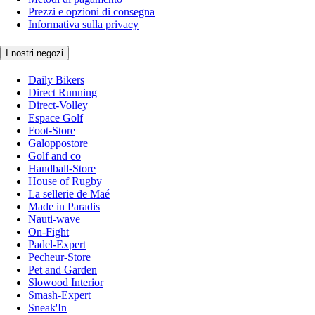
Prezzi e opzioni di consegna
Informativa sulla privacy
I nostri negozi
Daily Bikers
Direct Running
Direct-Volley
Espace Golf
Foot-Store
Galoppostore
Golf and co
Handball-Store
House of Rugby
La sellerie de Maé
Made in Paradis
Nauti-wave
On-Fight
Padel-Expert
Pecheur-Store
Pet and Garden
Slowood Interior
Smash-Expert
Sneak'In