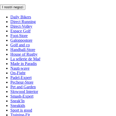
I nostri negozi
Daily Bikers
Direct Running
Direct-Volley
Espace Golf
Foot-Store
Galoppostore
Golf and co
Handball-Store
House of Rugby
La sellerie de Maé
Made in Paradis
Nauti-wave
On-Fight
Padel-Expert
Pecheur-Store
Pet and Garden
Slowood Interior
Smash-Expert
Sneak'In
Sneakids
Sport is good
Training-Fit