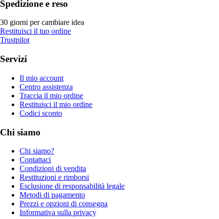
Spedizione e reso
30 giorni per cambiare idea
Restituisci il tuo ordine
Trustpilot
Servizi
Il mio account
Centro assistenza
Traccia il mio ordine
Restituisci il mio ordine
Codici sconto
Chi siamo
Chi siamo?
Contattaci
Condizioni di vendita
Restituzioni e rimborsi
Esclusione di responsabilità legale
Metodi di pagamento
Prezzi e opzioni di consegna
Informativa sulla privacy