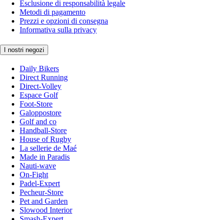
Esclusione di responsabilità legale
Metodi di pagamento
Prezzi e opzioni di consegna
Informativa sulla privacy
I nostri negozi
Daily Bikers
Direct Running
Direct-Volley
Espace Golf
Foot-Store
Galoppostore
Golf and co
Handball-Store
House of Rugby
La sellerie de Maé
Made in Paradis
Nauti-wave
On-Fight
Padel-Expert
Pecheur-Store
Pet and Garden
Slowood Interior
Smash-Expert