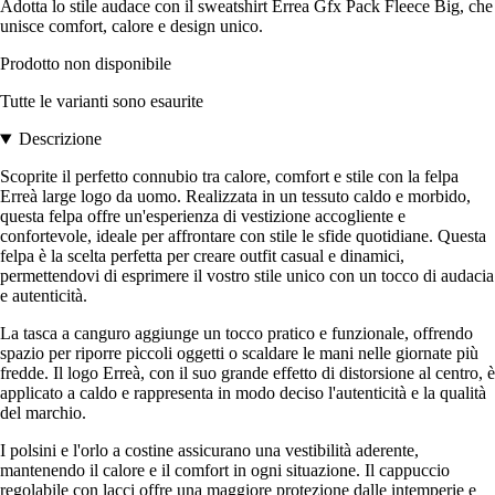
Adotta lo stile audace con il sweatshirt Errea Gfx Pack Fleece Big, che
unisce comfort, calore e design unico.
Prodotto non disponibile
Tutte le varianti sono esaurite
Descrizione
Scoprite il perfetto connubio tra calore, comfort e stile con la felpa
Erreà large logo da uomo. Realizzata in un tessuto caldo e morbido,
questa felpa offre un'esperienza di vestizione accogliente e
confortevole, ideale per affrontare con stile le sfide quotidiane. Questa
felpa è la scelta perfetta per creare outfit casual e dinamici,
permettendovi di esprimere il vostro stile unico con un tocco di audacia
e autenticità.
La tasca a canguro aggiunge un tocco pratico e funzionale, offrendo
spazio per riporre piccoli oggetti o scaldare le mani nelle giornate più
fredde. Il logo Erreà, con il suo grande effetto di distorsione al centro, è
applicato a caldo e rappresenta in modo deciso l'autenticità e la qualità
del marchio.
I polsini e l'orlo a costine assicurano una vestibilità aderente,
mantenendo il calore e il comfort in ogni situazione. Il cappuccio
regolabile con lacci offre una maggiore protezione dalle intemperie e