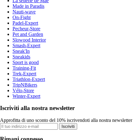
La sellerie de Maé
Made in Paradis
Nauti-wave
On-Fight
Padel-Expert
Pecheur-Store
Pet and Garden
Slowood Interior
Smash-Expert
Sneak'In
Sneakids
Sport is good
Training-Fit
Trek-Expert
Triathlon-Expert
TripNBikers
Vélo-Store
Winter-Expert
Iscriviti alla nostra newsletter
Approfitta di uno sconto del 10% iscrivendoti alla nostra newsletter
Iscriviti
Rimani connesso