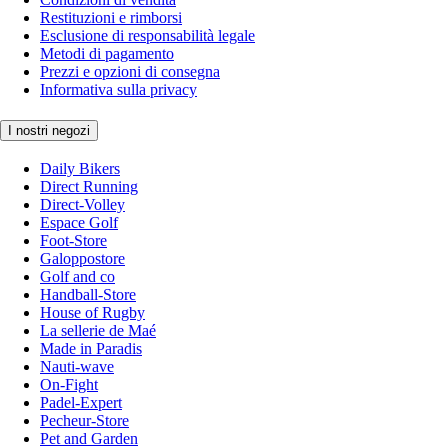
Restituzioni e rimborsi
Esclusione di responsabilità legale
Metodi di pagamento
Prezzi e opzioni di consegna
Informativa sulla privacy
I nostri negozi
Daily Bikers
Direct Running
Direct-Volley
Espace Golf
Foot-Store
Galoppostore
Golf and co
Handball-Store
House of Rugby
La sellerie de Maé
Made in Paradis
Nauti-wave
On-Fight
Padel-Expert
Pecheur-Store
Pet and Garden