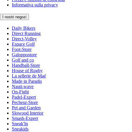
Informativa sulla privacy
I nostri negozi
Daily Bikers
Direct Running
Direct-Volley
Espace Golf
Foot-Store
Galoppostore
Golf and co
Handball-Store
House of Rugby
La sellerie de Maé
Made in Paradis
Nauti-wave
On-Fight
Padel-Expert
Pecheur-Store
Pet and Garden
Slowood Interior
Smash-Expert
Sneak'In
Sneakids