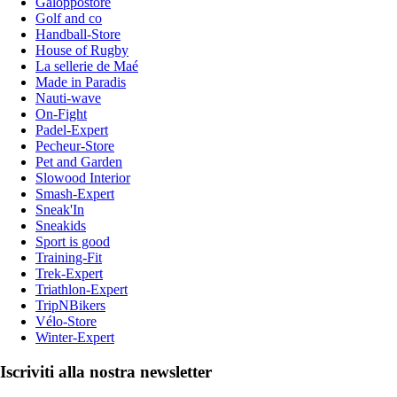
Galoppostore
Golf and co
Handball-Store
House of Rugby
La sellerie de Maé
Made in Paradis
Nauti-wave
On-Fight
Padel-Expert
Pecheur-Store
Pet and Garden
Slowood Interior
Smash-Expert
Sneak'In
Sneakids
Sport is good
Training-Fit
Trek-Expert
Triathlon-Expert
TripNBikers
Vélo-Store
Winter-Expert
Iscriviti alla nostra newsletter