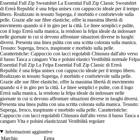
Essential Full Zip Sweatshirt La Essential Full Zip Classic Sweatshirt
di Erreà Republic è una felpa unisex con cappuccio ideale per il tempo
libero. Realizzato in tessuto Superga, è morbido e confortevole sulla
pelle. Grazie alle sue fibre elastiche, offre la massima libertà di
movimento quando si è in giro per la città. Le linee semplici e pulite,
con il logo Erreà sulla manica, la rendono la felpa ideale da indossare
nelle giornate in cui si devono affrontare situazioni diverse in luoghi
diversi. Presenta una linea pulita con una scritta colorata sulla manica.
Tessuto: Superga, fresco, traspirante e morbido sulla pelle.
Caratteristiche: Cappuccio con lacci regolabili Chiusura dall'alto verso
il basso Tasca a canguro Vita e polsini elastici Vestibilità normale Felpa
Essential Full Zip La Felpa Essential Full Zip Classic di Erreà
Republic è una felpa unisex con cappuccio ideale per il tempo libero.
Realizzato in tessuto Superga, è morbido e confortevole sulla pelle.
Grazie alle sue fibre elastiche, offre la massima libertà di movimento
quando si è in giro per la città. Le linee semplici e pulite, con il logo
Erreà sulla manica, la rendono la felpa ideale da indossare nelle
giornate in cui si devono affrontare situazioni diverse in luoghi diversi.
Presenta una linea pulita con una scritta colorata sulla manica. Tessuto:
Superga, fresco, traspirante e morbido sulla pelle. Caratteristiche:
Cappuccio con lacci regolabili Chiusura dall'alto verso il basso Tasca a
canguro Vita e polsini elasticizzati Vestibilità regolare
Informazioni aggiuntive
Marchio
Errea