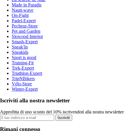
Made in Paradis
Nauti-wave
On-Fight
Padel-Expert
Pecheur-Store
Pet and Garden
Slowood Interior
Smash-Expert
Sneak'In
Sneakids
Sport is good
Training-Fit
Trek-Expert
Triathlon-Expert
TripNBikers
Vélo-Store
Winter-Expert
Iscriviti alla nostra newsletter
Approfitta di uno sconto del 10% iscrivendoti alla nostra newsletter
Iscriviti
Rimani connesso