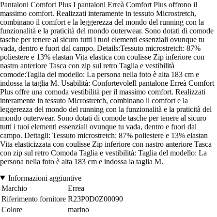
Pantaloni Comfort Plus I pantaloni Erreà Comfort Plus offrono il
massimo comfort. Realizzati interamente in tessuto Microstretch,
combinano il comfort e la leggerezza del mondo del running con la
funzionalità e la praticità del mondo outerwear. Sono dotati di comode
tasche per tenere al sicuro tutti i tuoi elementi essenziali ovunque tu
vada, dentro e fuori dal campo. Details:Tessuto microstretch: 87%
poliestere e 13% elastan Vita elastica con coulisse Zip inferiore con
nastro anteriore Tasca con zip sul retro Taglia e vestibilità
comode:Taglia del modello: La persona nella foto è alta 183 cm e
indossa la taglia M. Usabilità: ConfortevoleIl pantalone Erreà Comfort
Plus offre una comoda vestibilità per il massimo comfort. Realizzati
interamente in tessuto Microstretch, combinano il comfort e la
leggerezza del mondo del running con la funzionalità e la praticità del
mondo outerwear. Sono dotati di comode tasche per tenere al sicuro
tutti i tuoi elementi essenziali ovunque tu vada, dentro e fuori dal
campo. Dettagli: Tessuto microstretch: 87% poliestere e 13% elastan
Vita elasticizzata con coulisse Zip inferiore con nastro anteriore Tasca
con zip sul retro Comoda Taglia e vestibilità: Taglia del modello: La
persona nella foto è alta 183 cm e indossa la taglia M.
Informazioni aggiuntive
Marchio
Errea
Riferimento fornitore
R23P0D0Z00090
Colore
marino