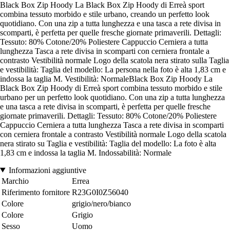
Black Box Zip Hoody La Black Box Zip Hoody di Erreà sport
combina tessuto morbido e stile urbano, creando un perfetto look
quotidiano. Con una zip a tutta lunghezza e una tasca a rete divisa in
scomparti, è perfetta per quelle fresche giornate primaverili. Dettagli:
Tessuto: 80% Cotone/20% Poliestere Cappuccio Cerniera a tutta
lunghezza Tasca a rete divisa in scomparti con cerniera frontale a
contrasto Vestibilità normale Logo della scatola nera stirato sulla Taglia
e vestibilità: Taglia del modello: La persona nella foto è alta 1,83 cm e
indossa la taglia M. Vestibilità: NormaleBlack Box Zip Hoody La
Black Box Zip Hoody di Erreà sport combina tessuto morbido e stile
urbano per un perfetto look quotidiano. Con una zip a tutta lunghezza
e una tasca a rete divisa in scomparti, è perfetta per quelle fresche
giornate primaverili. Dettagli: Tessuto: 80% Cotone/20% Poliestere
Cappuccio Cerniera a tutta lunghezza Tasca a rete divisa in scomparti
con cerniera frontale a contrasto Vestibilità normale Logo della scatola
nera stirato su Taglia e vestibilità: Taglia del modello: La foto è alta
1,83 cm e indossa la taglia M. Indossabilità: Normale
Informazioni aggiuntive
Marchio
Errea
Riferimento fornitore
R23G0I0Z56040
Colore
grigio/nero/bianco
Colore
Grigio
Sesso
Uomo