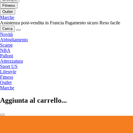
Fitness
Outlet
Marche
Assistenza post-vendita in Francia
Pagamento sicuro
Reso facile
Cerca
Novità
Abbigliamento
Scarpe
NBA
Palloni
Attrezzatura
Sport US
Lifestyle
Fitness
Outlet
Marche
Aggiunta al carrello...