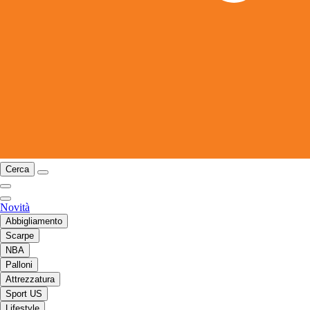
Cerca
Novità
Abbigliamento
Scarpe
NBA
Palloni
Attrezzatura
Sport US
Lifestyle