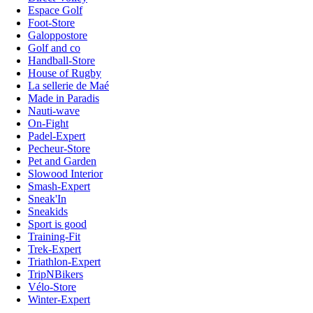
Espace Golf
Foot-Store
Galoppostore
Golf and co
Handball-Store
House of Rugby
La sellerie de Maé
Made in Paradis
Nauti-wave
On-Fight
Padel-Expert
Pecheur-Store
Pet and Garden
Slowood Interior
Smash-Expert
Sneak'In
Sneakids
Sport is good
Training-Fit
Trek-Expert
Triathlon-Expert
TripNBikers
Vélo-Store
Winter-Expert