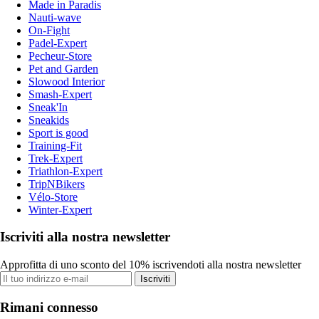
Made in Paradis
Nauti-wave
On-Fight
Padel-Expert
Pecheur-Store
Pet and Garden
Slowood Interior
Smash-Expert
Sneak'In
Sneakids
Sport is good
Training-Fit
Trek-Expert
Triathlon-Expert
TripNBikers
Vélo-Store
Winter-Expert
Iscriviti alla nostra newsletter
Approfitta di uno sconto del 10% iscrivendoti alla nostra newsletter
Iscriviti
Rimani connesso