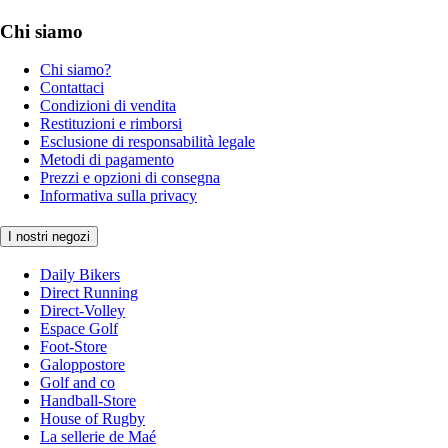
Chi siamo
Chi siamo?
Contattaci
Condizioni di vendita
Restituzioni e rimborsi
Esclusione di responsabilità legale
Metodi di pagamento
Prezzi e opzioni di consegna
Informativa sulla privacy
I nostri negozi
Daily Bikers
Direct Running
Direct-Volley
Espace Golf
Foot-Store
Galoppostore
Golf and co
Handball-Store
House of Rugby
La sellerie de Maé