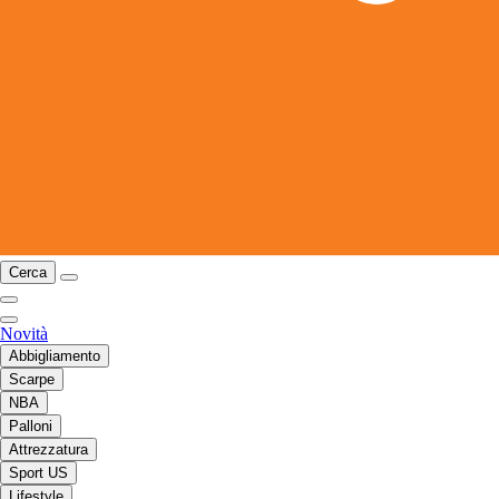
Cerca
Novità
Abbigliamento
Scarpe
NBA
Palloni
Attrezzatura
Sport US
Lifestyle