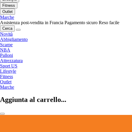
Fitness
Outlet
Marche
Assistenza post-vendita in Francia
Pagamento sicuro
Reso facile
Cerca
Novità
Abbigliamento
Scarpe
NBA
Palloni
Attrezzatura
Sport US
Lifestyle
Fitness
Outlet
Marche
Aggiunta al carrello...