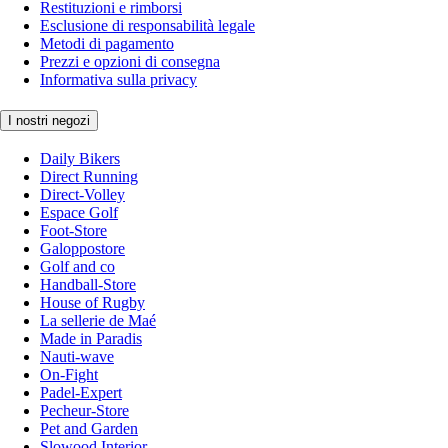
Restituzioni e rimborsi
Esclusione di responsabilità legale
Metodi di pagamento
Prezzi e opzioni di consegna
Informativa sulla privacy
I nostri negozi
Daily Bikers
Direct Running
Direct-Volley
Espace Golf
Foot-Store
Galoppostore
Golf and co
Handball-Store
House of Rugby
La sellerie de Maé
Made in Paradis
Nauti-wave
On-Fight
Padel-Expert
Pecheur-Store
Pet and Garden
Slowood Interior