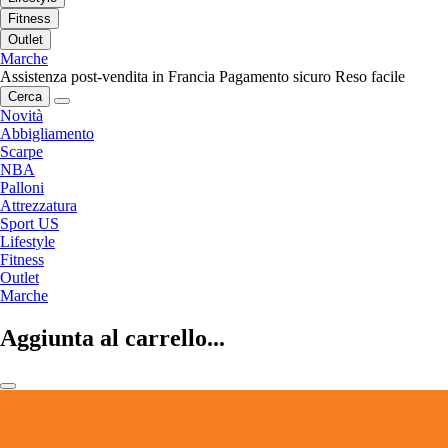
Fitness
Outlet
Marche
Assistenza post-vendita in Francia
Pagamento sicuro
Reso facile
Cerca
Novità
Abbigliamento
Scarpe
NBA
Palloni
Attrezzatura
Sport US
Lifestyle
Fitness
Outlet
Marche
Aggiunta al carrello...