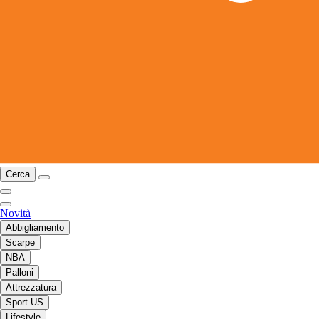
Cerca
Novità
Abbigliamento
Scarpe
NBA
Palloni
Attrezzatura
Sport US
Lifestyle