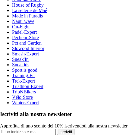
House of Rugby
La sellerie de Maé
Made in Paradis
Nauti-wave
On-Fight
Padel-Expert
Pecheur-Store
Pet and Garden
Slowood Interior
Smash-Expert
Sneak'In
Sneakids
Sport is good
Training-Fit
Trek-Expert
Triathlon-Expert
TripNBikers
Vélo-Store
Winter-Expert
Iscriviti alla nostra newsletter
Approfitta di uno sconto del 10% iscrivendoti alla nostra newsletter
Iscriviti