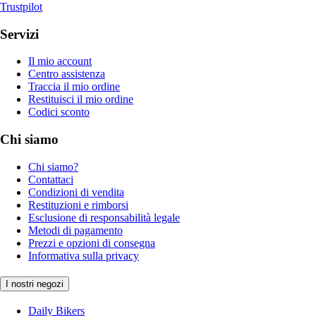
Trustpilot
Servizi
Il mio account
Centro assistenza
Traccia il mio ordine
Restituisci il mio ordine
Codici sconto
Chi siamo
Chi siamo?
Contattaci
Condizioni di vendita
Restituzioni e rimborsi
Esclusione di responsabilità legale
Metodi di pagamento
Prezzi e opzioni di consegna
Informativa sulla privacy
I nostri negozi
Daily Bikers