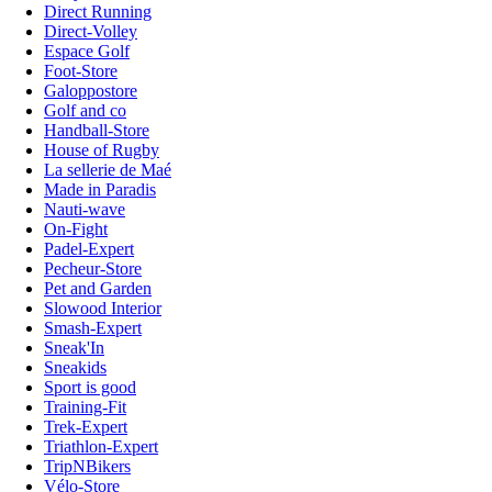
Direct Running
Direct-Volley
Espace Golf
Foot-Store
Galoppostore
Golf and co
Handball-Store
House of Rugby
La sellerie de Maé
Made in Paradis
Nauti-wave
On-Fight
Padel-Expert
Pecheur-Store
Pet and Garden
Slowood Interior
Smash-Expert
Sneak'In
Sneakids
Sport is good
Training-Fit
Trek-Expert
Triathlon-Expert
TripNBikers
Vélo-Store