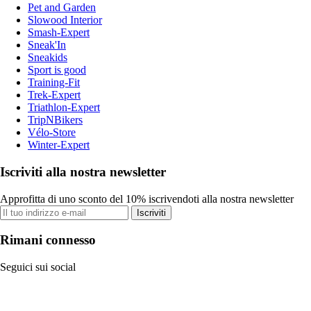
Pet and Garden
Slowood Interior
Smash-Expert
Sneak'In
Sneakids
Sport is good
Training-Fit
Trek-Expert
Triathlon-Expert
TripNBikers
Vélo-Store
Winter-Expert
Iscriviti alla nostra newsletter
Approfitta di uno sconto del 10% iscrivendoti alla nostra newsletter
Iscriviti
Rimani connesso
Seguici sui social