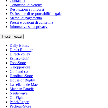
Contattaci
Condizioni di vendita
Restituzioni e rimborsi
Esclusione di responsabilità legale
Metodi di pagamento
Prezzi e opzioni di consegna
Informativa sulla privacy
I nostri negozi
Daily Bikers
Direct Running
Direct-Volley
Espace Golf
Foot-Store
Galoppostore
Golf and co
Handball-Store
House of Rugby
La sellerie de Maé
Made in Paradis
Nauti-wave
On-Fight
Padel-Expert
Pecheur-Store