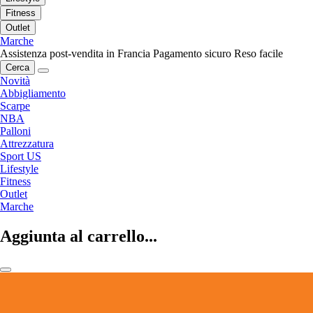
Fitness
Outlet
Marche
Assistenza post-vendita in Francia
Pagamento sicuro
Reso facile
Cerca
Novità
Abbigliamento
Scarpe
NBA
Palloni
Attrezzatura
Sport US
Lifestyle
Fitness
Outlet
Marche
Aggiunta al carrello...