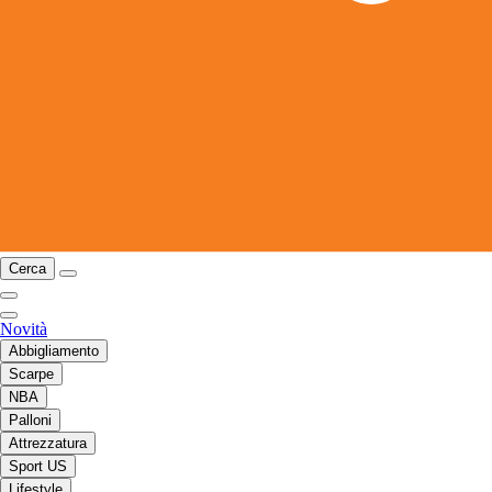
Cerca
Novità
Abbigliamento
Scarpe
NBA
Palloni
Attrezzatura
Sport US
Lifestyle