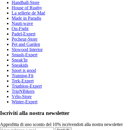
Handball-Store
House of Rugby
La sellerie de Maé
Made in Paradis
Nauti-wave
On-Fight
Padel-Expert
Pecheur-Store
Pet and Garden
Slowood Interior
Smash-Expert
Sneak'In
Sneakids
Sport is good
Training-Fit
Trek-Expert
Triathlon-Expert
TripNBikers
Vélo-Store
Winter-Expert
Iscriviti alla nostra newsletter
Approfitta di uno sconto del 10% iscrivendoti alla nostra newsletter