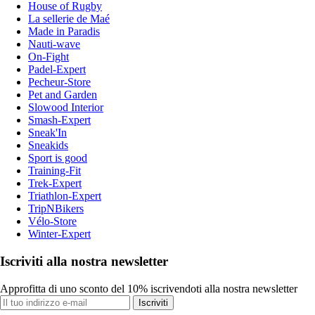
House of Rugby
La sellerie de Maé
Made in Paradis
Nauti-wave
On-Fight
Padel-Expert
Pecheur-Store
Pet and Garden
Slowood Interior
Smash-Expert
Sneak'In
Sneakids
Sport is good
Training-Fit
Trek-Expert
Triathlon-Expert
TripNBikers
Vélo-Store
Winter-Expert
Iscriviti alla nostra newsletter
Approfitta di uno sconto del 10% iscrivendoti alla nostra newsletter
Iscriviti