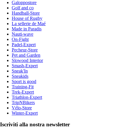
Galoppostore
Golf and co
Handball-Store
House of Rugby
La sellerie de Maé
Made in Paradis
Nauti-wave
On-Fight
Padel-Expert
Pecheur-Store
Pet and Garden
Slowood Interior
Smash-Expert
Sneak'In
Sneakids
Sport is good
Training-Fit
Trek-Expert
Triathlon-Expert
TripNBikers
Vélo-Store
Winter-Expert
Iscriviti alla nostra newsletter