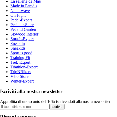
La sellerie de Maé
Made in Paradis
Nauti-wave
On-Fight
Padel-Expert
Pecheur-Store
Pet and Garden
Slowood Interior
Smash-Expert
Sneak'In
Sneakids
Sport is good
Training-Fit
Trek-Expert
Triathlon-Expert
TripNBikers
Vélo-Store
Winter-Expert
Iscriviti alla nostra newsletter
Approfitta di uno sconto del 10% iscrivendoti alla nostra newsletter
Iscriviti
Rimani connesso