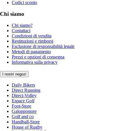
Codici sconto
Chi siamo
Chi siamo?
Contattaci
Condizioni di vendita
Restituzioni e rimborsi
Esclusione di responsabilità legale
Metodi di pagamento
Prezzi e opzioni di consegna
Informativa sulla privacy
I nostri negozi
Daily Bikers
Direct Running
Direct-Volley
Espace Golf
Foot-Store
Galoppostore
Golf and co
Handball-Store
House of Rugby