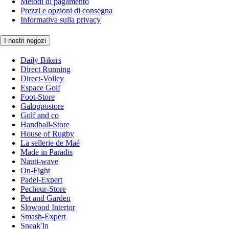
Metodi di pagamento
Prezzi e opzioni di consegna
Informativa sulla privacy
I nostri negozi
Daily Bikers
Direct Running
Direct-Volley
Espace Golf
Foot-Store
Galoppostore
Golf and co
Handball-Store
House of Rugby
La sellerie de Maé
Made in Paradis
Nauti-wave
On-Fight
Padel-Expert
Pecheur-Store
Pet and Garden
Slowood Interior
Smash-Expert
Sneak'In