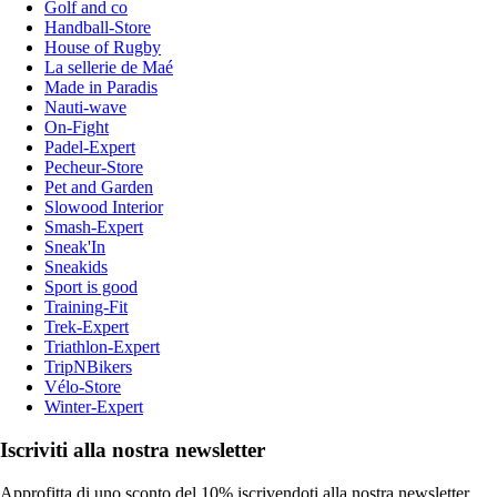
Golf and co
Handball-Store
House of Rugby
La sellerie de Maé
Made in Paradis
Nauti-wave
On-Fight
Padel-Expert
Pecheur-Store
Pet and Garden
Slowood Interior
Smash-Expert
Sneak'In
Sneakids
Sport is good
Training-Fit
Trek-Expert
Triathlon-Expert
TripNBikers
Vélo-Store
Winter-Expert
Iscriviti alla nostra newsletter
Approfitta di uno sconto del 10% iscrivendoti alla nostra newsletter